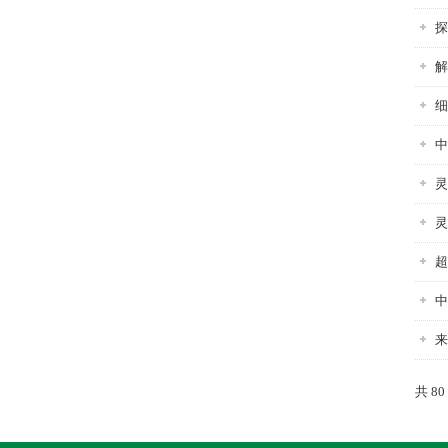
探
解
细
中
灵
灵
超
中
来
共 8