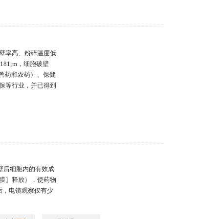
壁率高、粉碎温度低
181;m，细胞破壁
含兽药和农药）、保健
保等行业，并已得到
破壁后细胞内的有效成
膜］释放），使药物
后，电镜观察仅有少