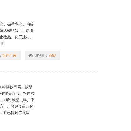
率高、破壁率高、粉碎
率达98%以上，使用
化妆品、化工建材、
用。
：
生产厂家
浏览量：
3566
具有粉碎效率高、破壁
闭作业等特点。粉体粒
181;m，细胞破壁（膜）率
农药）、保健食品、化
，并已得到广泛应