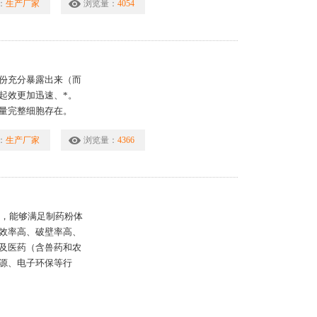
：
生产厂家
浏览量：
4054
份充分暴露出来（而
起效更加迅速、*。
量完整细胞存在。
：
生产厂家
浏览量：
4366
造，能够满足制药粉体
效率高、破壁率高、
及医药（含兽药和农
源、电子环保等行