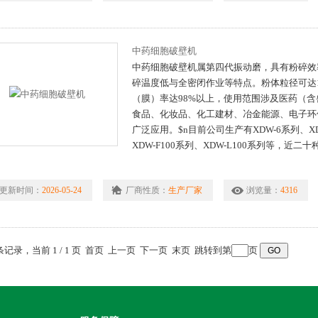
中药细胞破壁机
中药细胞破壁机属第四代振动磨，具有粉碎效
碎温度低与全密闭作业等特点。粉体粒径可达1～
（膜）率达98%以上，使用范围涉及医药（
食品、化妆品、化工建材、冶金能源、电子环
广泛应用。$n目前公司生产有XDW-6系列、XDW
XDW-F100系列、XDW-L100系列等，近
更新时间：
2026-05-24
厂商性质：
生产厂家
浏览量：
4316
 条记录，当前 1 / 1 页 首页 上一页 下一页 末页 跳转到第
页