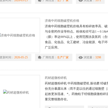
更新时间：
2026-05-25
厂商性质：
生产厂家
浏览量：
3371
济南中药细胞破壁机价格
济南中药细胞破壁机价格具有粉碎效率高、破
与全密闭作业等特点。粉体粒径可达1～0.1&#
（膜）率达98%以上，使用范围涉及医药（
食品、化妆品、化工建材、冶金能源、电子环
广泛应用。
更新时间：
2026-05-25
厂商性质：
生产厂家
浏览量：
3298
药材超微粉碎机
药材超微粉碎机 中药细胞破壁机 振动磨 经
份充分暴露出来（而不是以往的通过细胞壁［
起效更加迅速、*。药物粒子经细胞级微粉碎
量完整细胞存在。