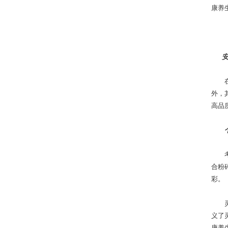
康养
在追
外，
高品
考虑
合粉
彩。
灵芝
义了
康养