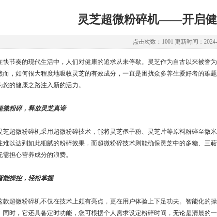
灵芝超微粉碎机——开启健
点击次数：1001 更新时间：2024-0
节奏的现代生活中，人们对健康的追求从未停歇。灵芝作为自古以来被誉为“
然而，如何很大程度地吸收灵芝的有效成分，一直是困扰众多养生爱好者的难题
为您的健康之路注入新的活力。
超微粉碎，释放灵芝真谛
超微粉碎机采用超微粉碎技术，能将灵芝孢子粉、灵芝片等原料粉碎至微米
往难以达到如此细腻的粉碎效果，而超微粉碎技术则能确保灵芝中的多糖、三萜
无需担心营养成分的浪费。
智能操控，轻松掌握
超微粉碎机不仅在技术上颇有亮点，更在用户体验上下足功夫。智能化的操
。同时，它还具备定时功能，您可根据个人需求设定粉碎时间，无论是清晨的一