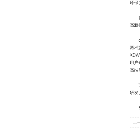
环保
资料
高新
公司
两种
XDW
用户
高端
面向
研发
免责
上