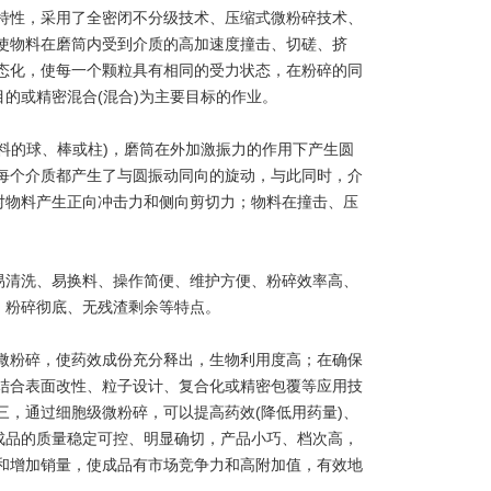
性，采用了全密闭不分级技术、压缩式微粉碎技术、
使物料在磨筒内受到介质的高加速度撞击、切磋、挤
态化，使每一个颗粒具有相同的受力状态，在粉碎的同
的或精密混合(混合)为主要目标的作业。
料的球、棒或柱)，磨筒在外加激振力的作用下产生圆
每个介质都产生了与圆振动同向的旋动，与此同时，介
对物料产生正向冲击力和侧向剪切力；物料在撞击、压
易清洗、易换料、操作简便、维护方便、粉碎效率高、
、粉碎彻底、无残渣剩余等特点。
粉碎，使药效成份充分释出，生物利用度高；在确保
结合表面改性、粒子设计、复合化或精密包覆等应用技
，通过细胞级微粉碎，可以提高药效(降低用药量)、
成品的质量稳定可控、明显确切，产品小巧、档次高，
和增加销量，使成品有市场竞争力和高附加值，有效地