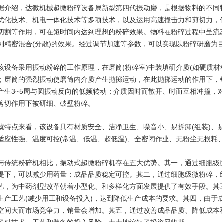
绍，达微机械超微粉碎设备属新型第四代振动磨，是根据物料的不同特
优化技术、机电一体化技术等多项技术，以及运用高速撞击力和剪切力，
切割等作用，可在短时间内达到理想的粉碎效果。物料在粉碎过程中呈流
到精密混合(分散)的效果。经过调节加速等参数，可以实现以粉碎研磨为目
备采用振动粉碎的工作原理，在磨筒(粉碎室)中装填研介质(如硬质材
；磨筒的强烈振动使磨筒内介质产生抛掷运动，在此抛掷运动的作用下，
产生3~5周与圆振动反向的低频转动；介质因时而散开、时而互相冲撞，
剪切作用下被研细、破壁粉碎。
点来看，该设备具有材质安全、洁净卫生、噪音小、易拆卸(组装)、
适应性强、温度可控(常温、低温、超低温)、全密闭作业、无粉尘无损耗
统粉碎机相比，振动式超微粉碎机存在五大优势。其一，通过细胞级微
提下，可以减少用药量；成品品质稳定可控。其二，通过细胞级微粉碎，
艺，为中药剂型改革朝着小型化、和多样化方面发展提供了有效手段。其三
生产工艺(减少用工和设备投入)，达到降低生产成本的要求。其四，由于
空间大而市场竞争力，销量会增加。其五，通过改善成品品质、降低成本