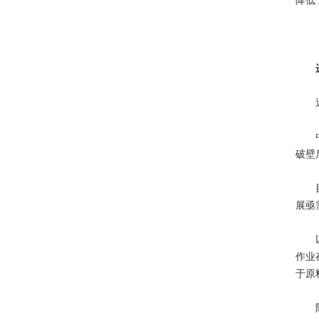
降低
近年
中药
破壁
目前
展亟
以达
作业
于原
除了