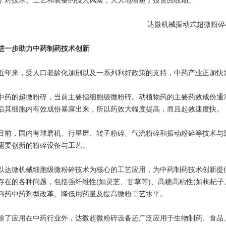
了对技术、工艺和装备的投入风险，大大地缩短了投资回收期。
达微机械振动式超微粉碎
进一步助力中药制药技术创新
来，受人口老龄化加剧以及一系列利好政策的支持，中药产业正加快发
的超微粉碎，当前主要指细胞级微粉碎。动植物药的主要药效成份通常
后其细胞内有效成份暴露出来，所以药效大幅度提高，而且起效速度快。
，国内有球磨机、行星磨、转子粉碎、气流粉碎和振动粉碎等技术与装
需要创新的粉碎设备与工艺。
微机械细胞级微粉碎技术为核心的工艺应用，为中药制药技术创新提供
存在的各种问题，包括强纤维性(如灵芝、甘草等)、高糖高粘性(如枸杞
料药中药剂型改革、降低用药量及提高微粉工艺水平。
应用在中药行业外，达微超微粉碎设备还广泛应用于生物制药、食品、