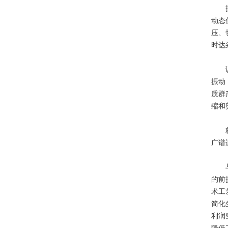
据介
动态
压、
时达
该设
振动
质群
缩和
就特
广谱
与传
的前
术工
简化
利润