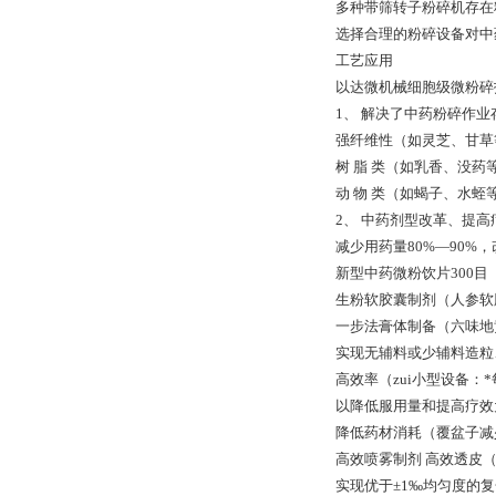
多种带筛转子粉碎机存在
选择合理的粉碎设备对中
工艺应用
以达微机械细胞级微粉碎
1、 解决了中药粉碎作
强纤维性（如灵芝、甘草
树 脂 类（如乳香、没药
动 物 类（如蝎子、水蛭
2、 中药剂型改革、提
减少用药量80%—90%
新型中药微粉饮片300目
生粉软胶囊制剂（人参软
一步法膏体制备（六味地
实现无辅料或少辅料造粒
高效率（zui小型设备：*
以降低服用量和提高疗效
降低药材消耗（覆盆子减
高效喷雾制剂 高效透皮
实现优于±1‰均匀度的