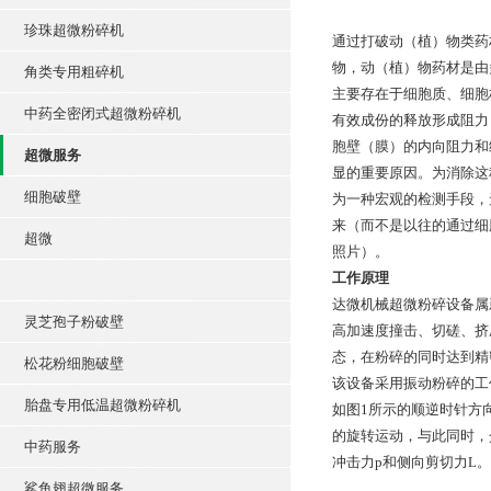
珍珠超微粉碎机
通过打破动（植）物类药
物，动（植）物药材是由
角类专用粗碎机
主要存在于细胞质、细胞
中药全密闭式超微粉碎机
有效成份的释放形成阻力
胞壁（膜）的内向阻力和
超微服务
显的重要原因。为消除这
细胞破壁
为一种宏观的检测手段，
来（而不是以往的通过细
超微
照片）。
工作原理
达微机械超微粉碎设备属
灵芝孢子粉破壁
高加速度撞击、切磋、挤
态，在粉碎的同时达到精
松花粉细胞破壁
该设备采用振动粉碎的工
胎盘专用低温超微粉碎机
如图1所示的顺逆时针方
的旋转运动，与此同时，
中药服务
冲击力p和侧向剪切力L
鲨鱼翅超微服务