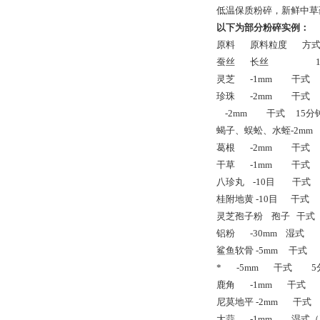
低温保质粉碎，新鲜中草
以下为部分粉碎实例：
原料
原料粒度
方
蚕丝
长丝
1
灵芝
-1mm
干式
珍珠
-2mm
干式
-2mm
干式
15
分
蝎子、蜈蚣、水蛭-2mm
葛根
-2mm
干式
干草
-1mm
干式
八珍丸
-10
目
干式
桂附地黄 -10目
干式
灵芝孢子粉
孢子
干式
铝粉
-30mm
湿式
1
鲨鱼软骨 -5mm
干式
*
-5mm
干式
5
鹿角
-1mm
干式
尼莫地平 -2mm
干式
大蒜
-1mm
湿式（