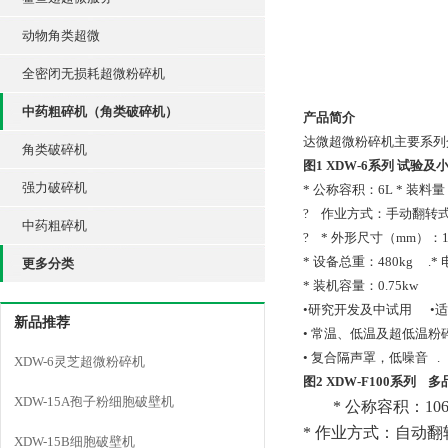
动物角类超微
全密闭无损耗超微粉碎机
中药粗碎机（角类破碎机）
产品简介
达微超微粉碎机主要系列
角类破碎机
图1 XDW-6
系列
试验及
强力破碎机
* 公称容积：6L * 装料量
?
作业方式：手动翻转
中药粗碎机
?
*
外形尺寸（mm）：115
* 设备总重：480kg
.*
更多分类
* 装机容量：0.75kw
•研究开发及中试用
•
新品推荐
• 常温、低温及超低温粉
• 复合隔声罩，低噪音
.
XDW-6灵芝超微粉碎机
图2 XDW-F100
系列
多
XDW-15A孢子粉细胞破壁机
*
公称容积：
10
*
作业方式：自动翻
XDW-15B细胞破壁机