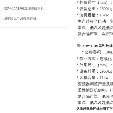
*
外形尺寸（
mm
）
XDW-15A桦树茸细胞破壁机
*
设备总重：
2600kg
*
装机容量：
15kw
细胞级无尘超微粉碎机
·生产过程全自动，
·常温、低温及超低
·复合隔声罩，双层
图3 XDW-L100
系列
连续
*
公称容积：
106
*
作业方式：连续化
*
外形尺寸（
mm
）
*
设备总重：
2960kg
*
装机容量：
11kw
·变频器调整产量及
·柔性输送机供料、
·复合隔声罩，低噪
·常温、低温及超低
达微超微粉碎机采用了下