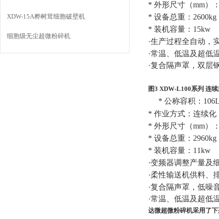
*
外形尺寸（
mm
）
XDW-15A桦树茸细胞破壁机
*
设备总重：
2600kg
*
装机容量：
15kw
细胞级无尘超微粉碎机
·生产过程全自动，
·常温、低温及超低
·复合隔声罩，双层
图3 XDW-L100
系列
连续
*
公称容积：
106
*
作业方式：连续化
*
外形尺寸（
mm
）
*
设备总重：
2960kg
*
装机容量：
11kw
·变频器调整产量及
·柔性输送机供料、
·复合隔声罩，低噪
·常温、低温及超低
达微超微粉碎机采用了下