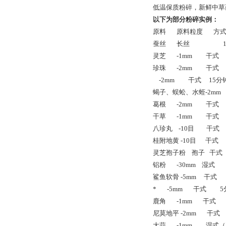
低温保质粉碎，新鲜中草
以下为部分粉碎实例：
原料
原料粒度
方
蚕丝
长丝
1
灵芝
-1mm
干式
珍珠
-2mm
干式
-2mm
干式
15
分
蝎子、蜈蚣、水蛭-2mm
葛根
-2mm
干式
干草
-1mm
干式
八珍丸
-10
目
干式
桂附地黄 -10目
干式
灵芝孢子粉
孢子
干式
铝粉
-30mm
湿式
1
鲨鱼软骨 -5mm
干式
*
-5mm
干式
5
鹿角
-1mm
干式
尼莫地平 -2mm
干式
大蒜
-1mm
湿式（