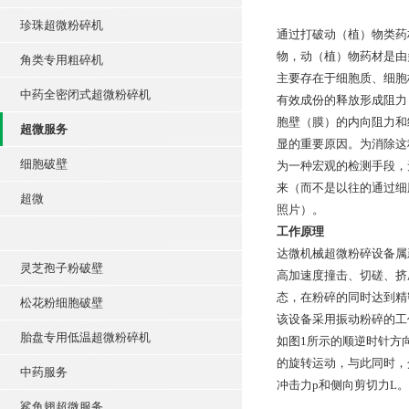
珍珠超微粉碎机
通过打破动（植）物类药
物，动（植）物药材是由
角类专用粗碎机
主要存在于细胞质、细胞
中药全密闭式超微粉碎机
有效成份的释放形成阻力
胞壁（膜）的内向阻力和
超微服务
显的重要原因。为消除这
细胞破壁
为一种宏观的检测手段，
来（而不是以往的通过细
超微
照片）。
工作原理
达微机械超微粉碎设备属
灵芝孢子粉破壁
高加速度撞击、切磋、挤
态，在粉碎的同时达到精
松花粉细胞破壁
该设备采用振动粉碎的工
胎盘专用低温超微粉碎机
如图1所示的顺逆时针方
的旋转运动，与此同时，
中药服务
冲击力p和侧向剪切力L
鲨鱼翅超微服务