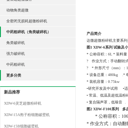
动物角类超微
全密闭无损耗超微粉碎机
中药粗碎机（角类破碎机）
产品简介
达微超微粉碎机主要系列
角类破碎机
图1 XDW-6
系列
试验及
强力破碎机
* 公称容积：6L * 装料量
?
作业方式：手动翻转
中药粗碎机
?
*
外形尺寸（mm）：115
* 设备总重：480kg
.*
更多分类
* 装机容量：0.75kw
•研究开发及中试用
•
新品推荐
• 常温、低温及超低温粉
• 复合隔声罩，低噪音
.
XDW-6灵芝超微粉碎机
图2 XDW-F100
系列
多
XDW-15A孢子粉细胞破壁机
*
公称容积：
10
*
作业方式：自动翻
XDW-15B细胞破壁机