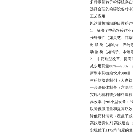
多种带筛转子粉碎机存在
选择合理的粉碎设备对中
工艺应用
以达微机械细胞级微粉碎
1、 解决了中药粉碎作
强纤维性（如灵芝、甘草
树 脂 类（如乳香、没药
动 物 类（如蝎子、水蛭
2、 中药剂型改革、提
减少用药量80%—90%
新型中药微粉饮片300目
生粉软胶囊制剂（人参软
一步法膏体制备（六味地
实现无辅料或少辅料造粒
高效率（zui小型设备：*
以降低服用量和提高疗效
降低药材消耗（覆盆子减
高效喷雾制剂 高效透皮
实现优于±1‰均匀度的