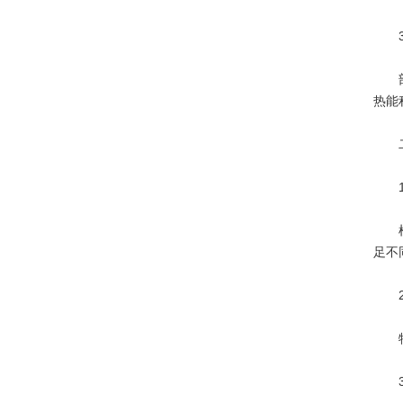
‌3
部分
热能
二
‌1
植物
足不
‌2
特殊
‌3