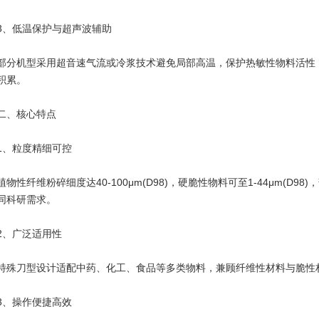
、低温保护与超声波辅助‌
机型采用超音速气流或冷浆技术避免局部高温，保护热敏性物料活性；
积累。
、核心特点
、粒度精细可控‌
性纤维粉碎细度达40-100μm(D98)，硬脆性物料可至1-44μm(D98)
同科研需求。
、广泛适用性‌
刀型设计适配中药、化工、食品等多类物料，兼顾纤维性材料与脆性
、操作便捷高效‌