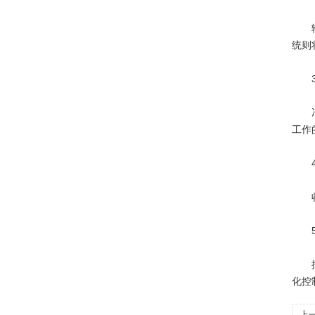
输送
统则
3
冶却
工作
4
收集
5
控制
化控
上