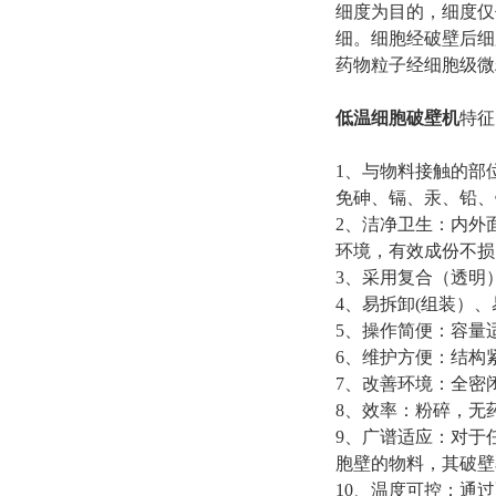
细度为目的，细度仅
细。细胞经破壁后细
药物粒子经细胞级微
低温细胞破壁机
特
1、与物料接触的部
免砷、镉、汞、铅、
2、洁净卫生：内外
环境，有效成份不损
3、采用复合（透明
4、易拆卸(组装）
5、操作简便：容量
6、维护方便：结构
7、改善环境：全密
8、效率：粉碎，无
9、广谱适应：对于
胞壁的物料，其破壁
10、温度可控：通