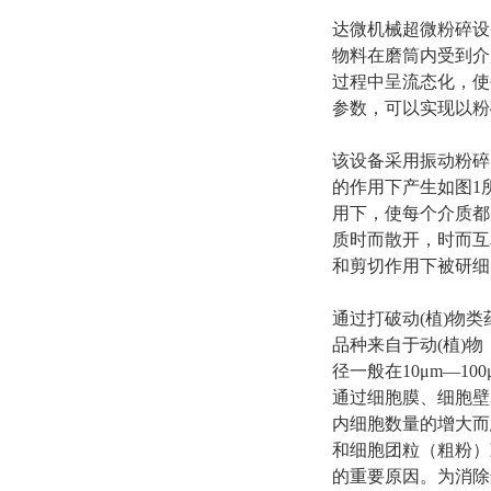
达微机械超微粉碎设
物料在磨筒内受到介
过程中呈流态化，使
参数，可以实现以粉
该设备采用振动粉碎
的作用下产生如图1
用下，使每个介质都
质时而散开，时而互
和剪切作用下被研细
通过打破动(植)物
品种来自于动(植)
径一般在10μm—
通过细胞膜、细胞壁
内细胞数量的增大而
和细胞团粒（粗粉）
的重要原因。为消除