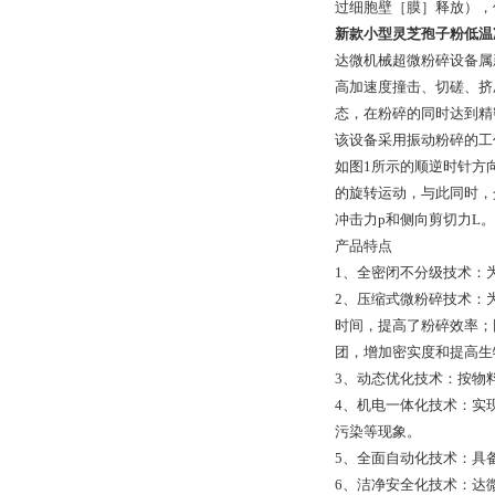
过细胞壁［膜］释放），
新款小型灵芝孢子粉低温
达微机械超微粉碎设备属
高加速度撞击、切磋、挤
态，在粉碎的同时达到精
该设备采用振动粉碎的工
如图1所示的顺逆时针方
的旋转运动，与此同时，
冲击力p和侧向剪切力L
产品特点
1、全密闭不分级技术：
2、压缩式微粉碎技术：
时间，提高了粉碎效率；
团，增加密实度和提高生
3、动态优化技术：按物
4、机电一体化技术：实
污染等现象。
5、全面自动化技术：具
6、洁净安全化技术：达