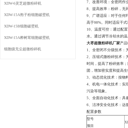
7、改善环境：全密闭作
XDW-6灵芝超微粉碎机
8、提高效率：粉碎，无
XDW-15A孢子粉细胞破壁机
9、广谱适应：对于任何
高于98%。同时适应干
XDW-15B细胞破壁机
10、温度可控：通过配
水。通过调节冷却水的温度
XDW-15A桦树茸细胞破壁机
大枣超微粉碎机厂家
产品
细胞级无尘超微粉碎机
1、全密闭不分级技术：
2、压缩式微粉碎技术：
时间，提高了粉碎效率；
团，增加密实度和提高生
3、动态优化技术：按物
4、机电一体化技术：实
污染等现象。
5、全面自动化技术：具
6、洁净安全化技术：达
配置参数
型号
X
项目