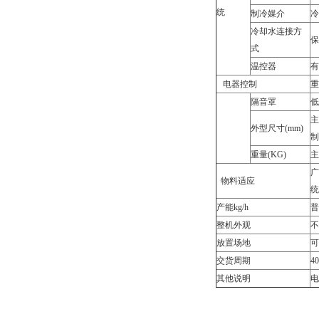
统
制冷媒介
冷
冷却水连接方
保
式
温控器
有
电器控制
重
隔音罩
低
主
外型尺寸(mm)
制
重量(KG)
主
广
物料适应
统
产能kg/h
普
整机外观
不
放置场地
可
交货周期
4
其他说明
电