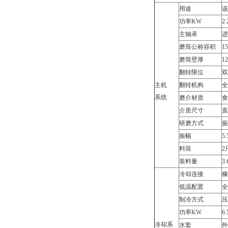
用途
该
功率KW
2
主轴承
进
磨筒公称容积
1
磨筒壁厚
1
翻转限位
双
主机
翻转机构
全
系统
磨介材质
食
介质尺寸
直
研磨方式
振
振幅
5
料筒
2
装料量
3.
冷却连接
橡
低温配置
全
制冷方式
压
功率KW
6.
冷却系
水套
外