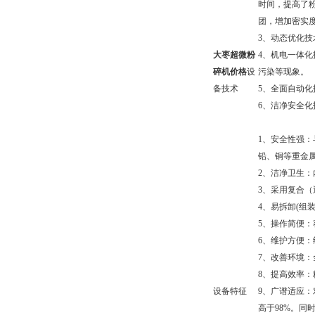
时间，提高了
团，增加密实
3、动态优化
大枣超微粉
4、机电一体
碎机价格
设
污染等现象。
备技术
5、全面自动
6、洁净安全
1、安全性强
铅、铜等重金
2、洁净卫生
3、采用复合
4、易拆卸(
5、操作简便：
6、维护方便
7、改善环境
8、提高效率
设备特征
9、广谱适应
高于98%。