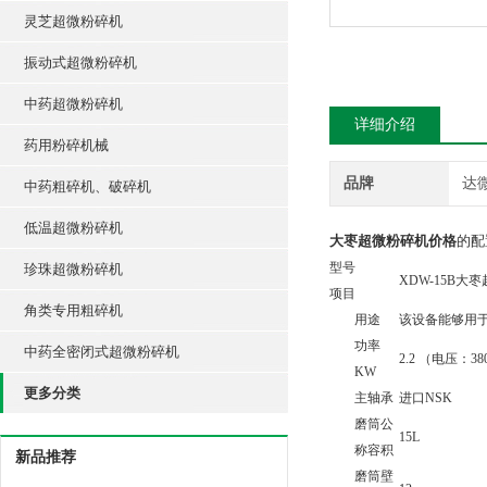
灵芝超微粉碎机
振动式超微粉碎机
中药超微粉碎机
详细介绍
药用粉碎机械
品牌
达
中药粗碎机、破碎机
低温超微粉碎机
大枣超微粉碎机价格
的配
型号
珍珠超微粉碎机
XDW-15B大
项目
角类专用粗碎机
用途
该设备能够用
功率
中药全密闭式超微粉碎机
2.2 （电压：
KW
更多分类
主轴承
进口NSK
磨筒公
15L
称容积
新品推荐
磨筒壁