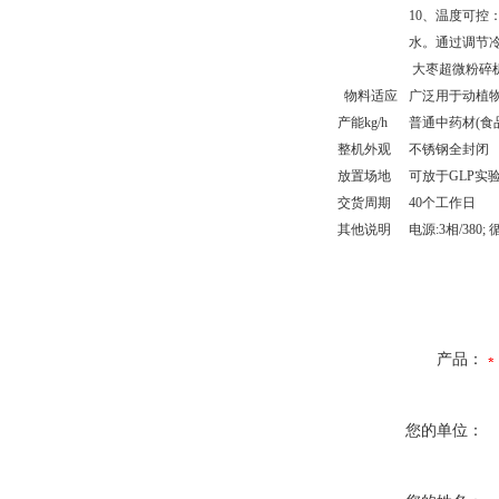
10、温度可
水。通过调节冷
大枣超微粉碎
物料适应
广泛用于动植物
产能kg/h
普通中药材(食品)
整机外观
不锈钢全封闭
放置场地
可放于GLP实
交货周期
40个工作日
其他说明
电源:3相/380
产品：
您的单位：