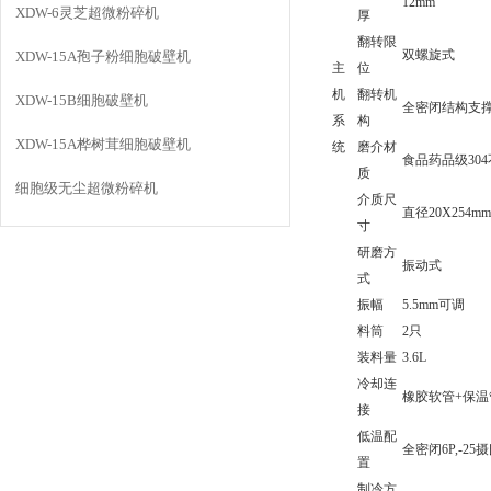
12mm
XDW-6灵芝超微粉碎机
厚
翻转限
双螺旋式
XDW-15A孢子粉细胞破壁机
主
位
机
翻转机
XDW-15B细胞破壁机
全密闭结构支
系
构
XDW-15A桦树茸细胞破壁机
统
磨介材
食品药品级30
质
细胞级无尘超微粉碎机
介质尺
直径20X254mm
寸
研磨方
振动式
式
振幅
5.5mm可调
料筒
2只
装料量
3.6L
冷却连
橡胶软管+保温
接
低温配
全密闭6P,-25
置
制冷方