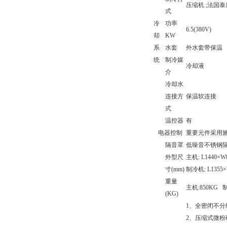
压缩机 ;法国泰
式
冷
功率
6.5(380V)
却
KW
系
水套
外水套带保温
统
制冷媒
冷却液
介
冷却水
连接方
保温软连接
式
温控器
有
电器控制
重要元件采用施
隔音罩
低噪音不锈钢
外型尺
主机: L1440×W
寸(mm)
制冷机: L1355×
重量
主机:850KG 
(KG)
1、全密闭不
2、压缩式微