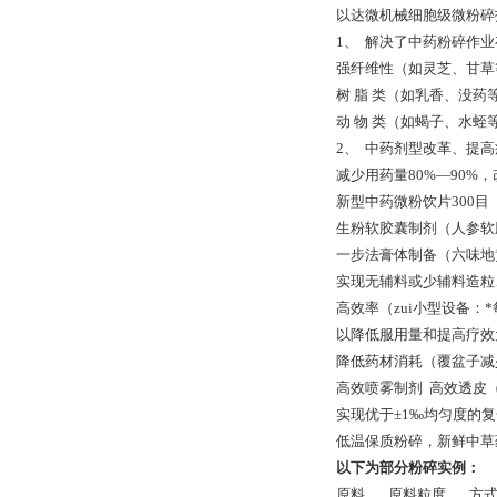
以达微机械细胞级微粉碎
1、 解决了中药粉碎作
强纤维性（如灵芝、甘
树 脂 类（如乳香、没药
动 物 类（如蝎子、水蛭
2、 中药剂型改革、提
减少用药量80%—90%
新型中药微粉饮片
生粉软胶囊制剂（人参软
一步法膏体制备（六
实现无辅料或少辅料造
高效率（zui小型设备：*
以降低服用量和提高疗
降低药材消耗（覆盆子减
高效喷雾制剂 高效透皮
实现优于±1‰均匀度的
低温保质粉碎，新鲜中草
以下为部分粉碎实例：
原料 原料粒度 方式