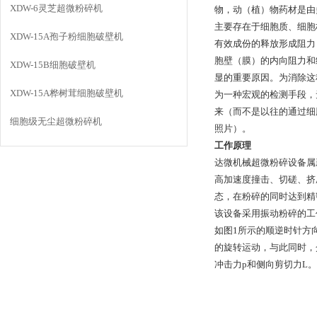
XDW-6灵芝超微粉碎机
物，动（植）物药材是由
主要存在于细胞质、细胞
XDW-15A孢子粉细胞破壁机
有效成份的释放形成阻力
胞壁（膜）的内向阻力和
XDW-15B细胞破壁机
显的重要原因。为消除这
XDW-15A桦树茸细胞破壁机
为一种宏观的检测手段，
来（而不是以往的通过细
细胞级无尘超微粉碎机
照片）。
工作原理
达微机械超微粉碎设备属
高加速度撞击、切磋、挤
态，在粉碎的同时达到精
该设备采用振动粉碎的工
如图1所示的顺逆时针方
的旋转运动，与此同时，
冲击力p和侧向剪切力L