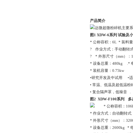
产品简介
达微超微粉碎机主要
图1 XDW-6
系列
试验及
* 公称容积：6L * 
? 作业方式：手动翻转
? * 外形尺寸（mm）：115
* 设备总重：480kg .*
* 装机容量：0.75kw
•研究开发及中试用 •
• 常温、低温及超低温粉
• 复合隔声罩，低噪音 .
图2 XDW-F100
系列
多
* 公称容积：106
* 作业方式：自动翻转式
* 外形尺寸（mm）：3200×
* 设备总重：2600kg *