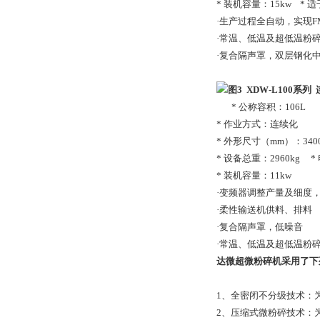
* 装机容量：15kw *
·生产过程全自动，实现F
·常温、低温及超低温粉
·复合隔声罩，双层钢化
图3 XDW-L100
系列
* 公称容积：106L
* 作业方式：连续化
* 外形尺寸（mm）：3400×
* 设备总重：2960kg *
* 装机容量：11kw
·变频器调整产量及细度
·柔性输送机供料、排料
·复合隔声罩，低噪音
·常温、低温及超低温粉
达微超微粉碎机采用了下
1、全密闭不分级技术：
2、压缩式微粉碎技术：