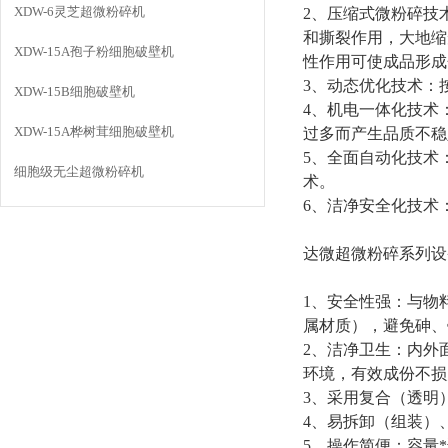
XDW-6灵芝超微粉碎机
2
、压缩式微粉碎技
和撕裂作用，大地缩
XDW-15A孢子粉细胞破壁机
性作用可使成品形成
3
、动态优化技术：
XDW-15B细胞破壁机
4
、机电一体化技术
XDW-15A桦树茸细胞破壁机
过多而产生品质不稳
5
、全面自动化技术
细胞级无尘超微粉碎机
术。
6
、洁净安全化技术
达微超微粉碎系列设
1
、安全性强：与物
属材质
）
，避免砷、
2
、洁净卫生：内外
环境，有效成份不损
3
、采用复合（透明
4
、易拆卸
（
组装）
5
、操作简便：容量