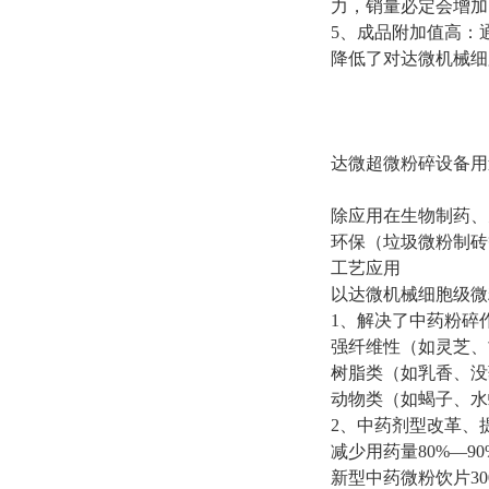
力，销量必定会增加
5
、成品附加值高：
降低了对达微机械细
达微超微粉碎设备用
除应用在生物制药、
环保（垃圾微粉制砖
工艺应用
以达微机械细胞级微
1
、
解决了中药粉碎
强纤维性（如灵芝、
树
脂
类（如乳香、没
动
物
类（如蝎子、水
2
、
中药剂型改革、
减少用药量
80%
—
90
新型中药微粉饮片
30