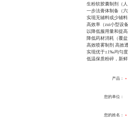
生粉软胶囊制剂（人
一步法膏体制备（六
实现无辅料或少辅料
高效率（zui小型设
以降低服用量和提高
降低药材消耗（覆盆
高效喷雾制剂
高效
实现优于±
1
‰均匀度
低温保质粉碎，新鲜
产品：
您的单位：
您的姓名：