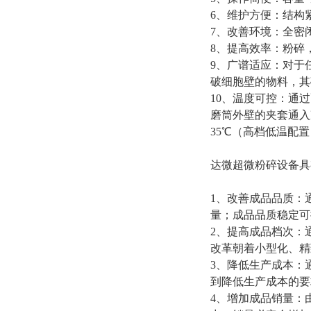
6
、维护方便：结构
7
、改善环境：全密
8
、提高效率：
粉碎
9
、广谱适应：对于
破细胞壁的物料，其
10
、温度可控：通过
磨筒外壁的夹套通入
35
℃
（
高档低温配置
达微超微粉碎设备具
1
、改善成品品质：
量；成品品质稳定可
2
、提高成品档次：
改革朝着小型化、精
3
、降低生产成本：
到降低生产成本的要
4
、增加成品销量：