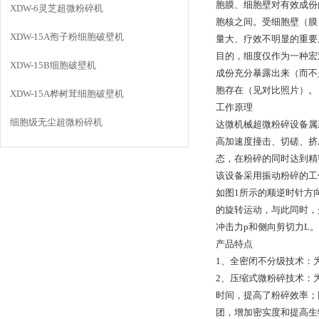
胞膜、细胞壁对有效成份
XDW-6灵芝超微粉碎机
胞核之间。受细胞壁（膜
XDW-15A孢子粉细胞破壁机
量大、疗效不明显的重要
目的，细度仅作为一种宏
XDW-15B细胞破壁机
成份充分暴露出来（而不
胞存在（见对比照片）。
XDW-15A桦树茸细胞破壁机
工作原理
细胞级无尘超微粉碎机
达微机械超微粉碎设备属
高加速度撞击、切磋、挤
态，在粉碎的同时达到精
该设备采用振动粉碎的工
如图1所示的顺逆时针方
的旋转运动，与此同时，
冲击力p和侧向剪切力L
产品特点
1、全密闭不分级技术：
2、压缩式微粉碎技术：
时间，提高了粉碎效率；
团，增加密实度和提高生