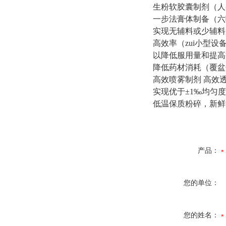
生粉软胶囊制剂（人
一步法膏体制备（六
实现无辅料或少辅料
高效率（zui小型设
以降低服用量和提高
降低药材消耗（覆盆
高效喷雾制剂
高效
实现优于±
1
‰均匀度
低温保质粉碎，新鲜
产品：
您的单位：
您的姓名：