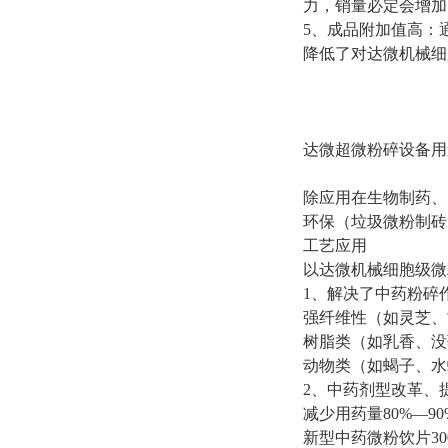
力，销量必定会增加
5
、成品附加值高：
降低了对达微机械细
达微超微粉碎设备用
除应用在生物制药、
环保（垃圾微粉制砖
工艺应用
以达微机械细胞级微
1
、
解决了中药粉碎
强纤维性（如灵芝、
树
脂
类（如乳香、没
动
物
类（如蝎子、水
2
、
中药剂型改革、
减少用药量
80%
—
90
新型中药微粉饮片
30