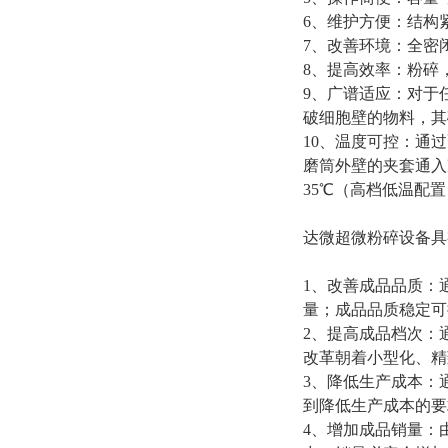
6
、维护方便：结构
7
、改善环境：全密
8
、提高效率：
粉碎
9
、广谱适应：对于
破细胞壁的物料，其
10
、温度可控：通过
磨筒外壁的夹套通入
35
℃
（
高档低温配置
达微超微粉碎设备具
1
、改善成品品质：
量；成品品质稳定可
2
、提高成品档次：
改革朝着小型化、精
3
、降低生产成本：
到降低生产成本的要
4
、增加成品销量：