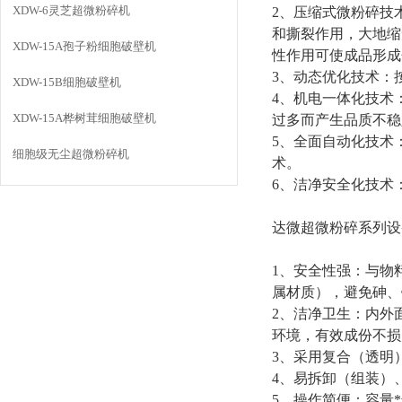
XDW-6灵芝超微粉碎机
2
、压缩式微粉碎技
和撕裂作用，大地缩
XDW-15A孢子粉细胞破壁机
性作用可使成品形成
3
、动态优化技术：
XDW-15B细胞破壁机
4
、机电一体化技术
XDW-15A桦树茸细胞破壁机
过多而产生品质不稳
5
、全面自动化技术
细胞级无尘超微粉碎机
术。
6
、洁净安全化技术
达微超微粉碎系列设
1
、安全性强：与物
属材质
）
，避免砷、
2
、洁净卫生：内外
环境，有效成份不损
3
、采用复合（透明
4
、易拆卸
（
组装）
5
、操作简便：容量