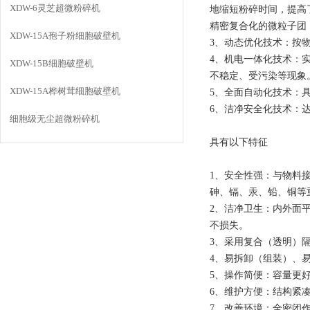
XDW-6灵芝超微粉碎机
地缩短粉碎时间，提高
精密复合化的微粒子团
XDW-15A孢子粉细胞破壁机
3、动态优化技术：按
4、机电一体化技术：
XDW-15B细胞破壁机
不稳定、受污染等现象
XDW-15A桦树茸细胞破壁机
5、全面自动化技术：
6、洁净安全化技术：
细胞级无尘超微粉碎机
具有以下特征
1、安全性强：与物料
砷、镉、汞、铅、铜等
2、洁净卫生：内外面
不损失。
3、采用复合（透明）
4、易拆卸（组装）、
5、操作简便：容量更
6、维护方便：结构紧
7、改善环境：全密闭