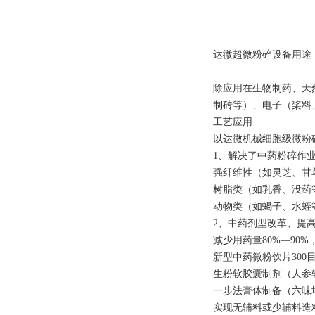
达微超微粉碎设备用途
除应用在生物制药、天
制砖等）、电子（桨料
工艺应用
以达微机械细胞级微粉
1、解决了中药粉碎作
强纤维性（如灵芝、
树脂类（如乳香、没
动物类（如蝎子、水蛭
2、中药剂型改革、提
减少用药量80%—90
新型中药微粉饮
生粉软胶囊制剂（人参
一步法膏体制备（
实现无辅料或少辅料