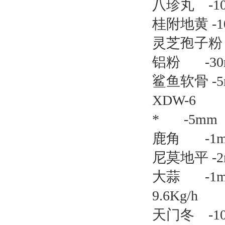
八珍丸
-1
桂附地黄 -1
灵芝孢子粉
铝粉
-3
鲨鱼软骨 -5
XDW-6
*
-5m
鹿角
-1
尼莫地平 -2
大蒜
-
9.6Kg/h
天门冬
-1