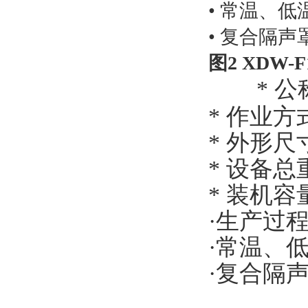
• 常温、
• 复合隔
图2 XDW-F
*
公
*
作业方
*
外形尺
*
设备总
*
装机容
·生产过
·常温、
·复合隔