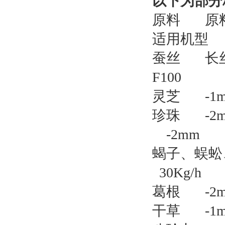
以下为部分
原料
原
适用机型
蚕丝
长
F100
灵芝
-
珍珠
-
-2m
蝎子、蜈蚣
30Kg/h
葛根
-
干草
-