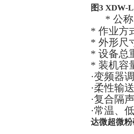
图3 XDW-L
*
公称
*
作业方
*
外形尺
*
设备总
*
装机容
·变频器
·柔性输
·复合隔
·常温、
达微超微粉