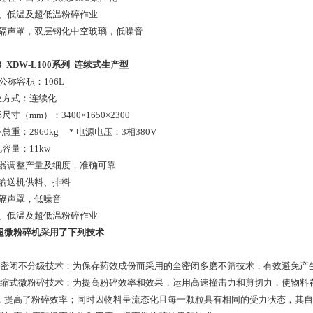
温、低温及超低温粉碎作业
合隔声罩，双层钢化中空玻璃，低噪音
 XDW-L100
系列
连续式生产型
公称容积：106L
作业方式：连续化
形尺寸（mm）：3400×1650×2300
备总重：2960kg * 电源电压：3相380V
机容量：11kw
频器调整产量及细度，准确可靠
性输送机供料、排料
合隔声罩，低噪音
温、低温及超低温粉碎作业
超微粉碎机采用了下列技术
全密闭不分级技术：为保存药效成份而采用的全密闭多磨不筛技术，有效避免产
压缩式微粉碎技术：为提高粉碎效率和效果，运用高速撞击力和剪切力，使物料
，提高了粉碎效率；同时因物料呈流态化且每一颗粒具有相同的受力状态，其自