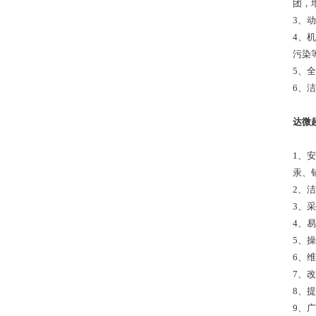
团，
3、
4、
污染
5、
6、
达微
1、
汞、
2、
3、
4、
5、
6、
7、
8、
9、