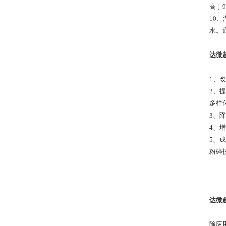
高于
10
水。
达微
1、
2、
多样
3、
4、
5、
粉碎
达微
除应