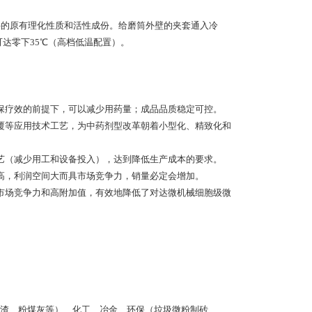
料的原有理化性质和活性成份。给磨筒外壁的夹套通入冷
可达零下35℃（高档低温配置）。
保疗效的前提下，可以减少用药量；成品品质稳定可控。
覆等应用技术工艺，为中药剂型改革朝着小型化、精致化和
艺（减少用工和设备投入），达到降低生产成本的要求。
高，利润空间大而具市场竞争力，销量必定会增加。
市场竞争力和高附加值，有效地降低了对达微机械细胞级微
渣、粉煤灰等）、化工、冶金、环保（垃圾微粉制砖