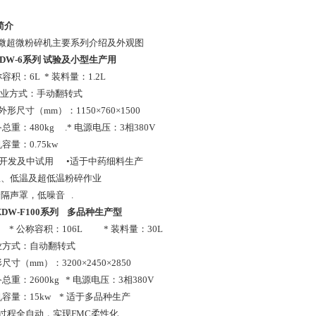
简介
微超微粉碎机主要系列介绍及外观图
DW-6
系列
试验及小型生产用
公称容积：6L * 装料量：1.2L
作业方式：手动翻转式
 外形尺寸（mm）：1150×760×1500
备总重：480kg .* 电源电压：3相380V
机容量：0.75kw
究开发及中试用 •适于中药细料生产
常温、低温及超低温粉碎作业
合隔声罩，低噪音 .
DW-F100
系列
多品种生产型
 公称容积：106L * 装料量：30L
作业方式：自动翻转式
形尺寸（mm）：3200×2450×2850
备总重：2600kg * 电源电压：3相380V
机容量：15kw * 适于多品种生产
产过程全自动，实现FMC柔性化