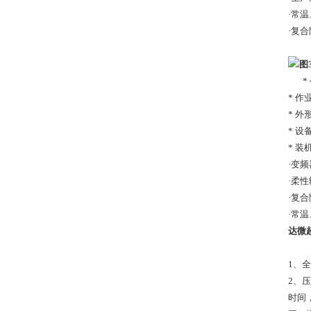
·常
·复
图3
* 
* 
* 外
* 设
* 装
·变
·柔
·复
·常
达微
1、
2、
时间