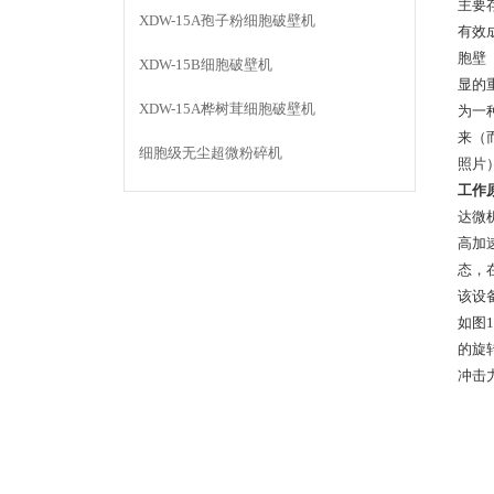
主要
XDW-15A孢子粉细胞破壁机
有效
胞壁
XDW-15B细胞破壁机
显的
XDW-15A桦树茸细胞破壁机
为一
来（
细胞级无尘超微粉碎机
照片
工作
达微
高加
态，
该设
如图
的旋
冲击