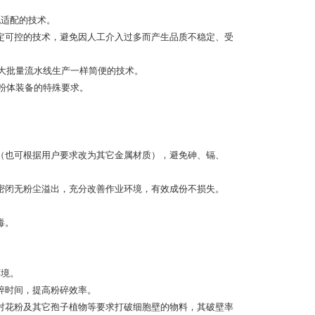
化适配的技术。
定可控的技术，避免因人工介入过多而产生品质不稳定、受
象大批量流水线生产一样简便的技术。
粉体装备的特殊要求。
（也可根据用户要求改为其它金属材质），避免砷、镉、
密闭无粉尘溢出，充分改善作业环境，有效成份不损失。
毒。
环境。
碎时间，提高粉碎效率。
对花粉及其它孢子植物等要求打破细胞壁的物料，其破壁率