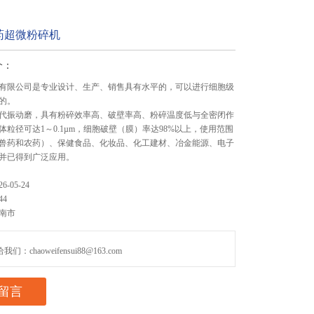
药超微粉碎机
介：
有限公司是专业设计、生产、销售具有水平的，可以进行细胞级
的。
代振动磨，具有粉碎效率高、破壁率高、粉碎温度低与全密闭作
体粒径可达1～0.1µm，细胞破壁（膜）率达98%以上，使用范围
兽药和农药）、保健食品、化妆品、化工建材、冶金能源、电子
并已得到广泛应用。
26-05-24
44
南市
们：chaoweifensui88@163.com
留言