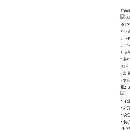
产品
达
图1 X
* 
 
 *
* 设
* 装
•研
• 
• 复
图2 X
*
* 
* 外
* 设
* 装
·生