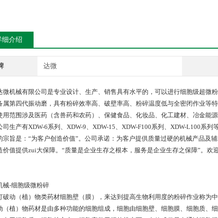
详细介绍
牌
达微
达微机械有限公司是专业设计、生产、销售具有水平的，可以进行细胞级超微粉
备属第四代振动磨，具有粉碎效率高、破壁率高、粉碎温度低与全密闭作业等特点。
使用范围涉及医药（含兽药和农药）、保健食品、化妆品、化工建材、冶金能源
司生产有XDW-6系列、XDW-9、XDW-15、XDW-F100系列、XDW-L10
的宗旨是：“为客户创造价值”。公司承诺：为客户提供质量过硬的机械产品及
造价值提供zui大保障。“质量是企业生存之根本，服务是企业生存之保障”。
机械-细胞级微粉碎
打破动（植）物类药材细胞壁（膜），来达到提高生物利用度的粉碎作业称为中
动（植）物药材是由多种功能的细胞组成，细胞由细胞壁、细胞膜、细胞质、细胞核