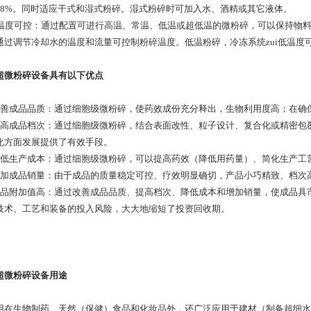
98%。同时适应干式和湿式粉碎。湿式粉碎时可加入水、酒精或其它液体。
、温度可控：通过配置可进行高温、常温、低温或超低温的微粉碎，可以保持物
通过调节冷却水的温度和流量可控制粉碎温度。低温粉碎，冷冻系统zui低温度
超微粉碎设备具有以下优点
改善成品品质：通过细胞级微粉碎，使药效成份充分释出，生物利用度高；在确
提高成品档次：通过细胞级微粉碎，结合表面改性、粒子设计、复合化或精密包
化方面发展提供了有效手段。
降低生产成本：通过细胞级微粉碎，可以提高药效（降低用药量）、简化生产工
增加成品销量：由于成品的质量稳定可控、疗效明显确切，产品小巧精致、档次
成品附加值高：通过改善成品品质、提高档次、降低成本和增加销量，使成品具
技术、工艺和装备的投入风险，大大地缩短了投资回收期。
超微粉碎设备用途
用在生物制药、天然（保健）食品和化妆品外，还广泛应用于建材（制备超细水