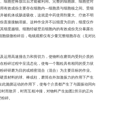
、细胞壁释放出后才能被利用。完整的细胞膜、细胞壁对
用有效成份主要存在细胞内—细胞质与细胞核之间。受细
并被机体或肠道吸收，这就是中药使用剂量大、疗效不明
份直接接触溶媒。这种作业并不以细度为目的，细度仅作
其细度越细。细胞经破壁后细胞内的有效成份充分暴露出
细胞级微粉碎后，电镜观察仅有少量完整细胞存在（见对比
及运用高速撞击力和剪切力，使物料在磨筒内受到介质的
在粉碎过程中呈流态化，使每一个颗粒具有相同的受力状
粉碎研磨为目的或精密混合（混合）为主要目标的作业。
硬质材料的球、棒或柱，磨筒在外加激振力的作用下产生
在此抛掷运动的作用下，使每个介质都产生了与圆振动同向
质时而散开，时而互相冲撞，对物料产生如图2所示的正向
壁粉碎。