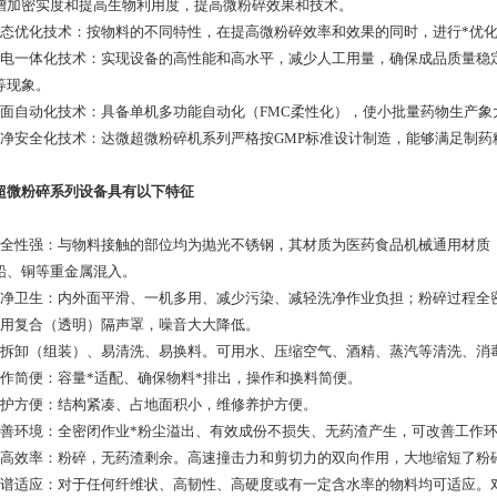
增加密实度和提高生物利用度，提高微粉碎效果和技术。
动态优化技术：按物料的不同特性，在提高微粉碎效率和效果的同时，进行*优
机电一体化技术：实现设备的高性能和高水平，减少人工用量，确保成品质量稳
等现象。
全面自动化技术：具备单机多功能自动化（FMC柔性化），使小批量药物生产
洁净安全化技术：达微超微粉碎机系列严格按GMP标准设计制造，能够满足制药
超微粉碎系列设备具有以下特征
安全性强：与物料接触的部位均为抛光不锈钢，其材质为医药食品机械通用材质
铅、铜等重金属混入。
洁净卫生：内外面平滑、一机多用、减少污染、减轻洗净作业负担；粉碎过程全
采用复合（透明）隔声罩，噪音大大降低。
易拆卸（组装）、易清洗、易换料。可用水、压缩空气、酒精、蒸汽等清洗、消
操作简便：容量*适配、确保物料*排出，操作和换料简便。
维护方便：结构紧凑、占地面积小，维修养护方便。
改善环境：全密闭作业*粉尘溢出、有效成份不损失、无药渣产生，可改善工作
提高效率：粉碎，无药渣剩余。高速撞击力和剪切力的双向作用，大地缩短了粉
广谱适应：对于任何纤维状、高韧性、高硬度或有一定含水率的物料均可适应。