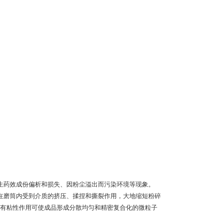
生药效成份偏析和损失、因粉尘溢出而污染环境等现象。
在磨筒内受到介质的挤压、揉捏和撕裂作用，大地缩短粉碎
有粘性作用可使成品形成分散均匀和精密复合化的微粒子