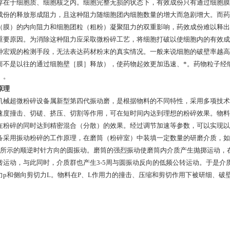
存在于细胞质、细胞核之内。细胞完整无损的状态下，有效成份只有通过细胞膜
成份的释放形成阻力，且这种阻力随细胞团内细胞数量的增大而急剧增大。而药
（膜）的内向阻力和细胞团粒（粗粉）凝聚阻力的双重影响，药效成份难以释出
重要原因。为消除这种阻力应采取微粉碎工艺，将细胞打破以使细胞内的有效成
种宏观的检测手段，无法表达药材粉末的真实情况。一般来说细胞的破壁率越高
而不是以往的通过细胞壁［膜］释放），使药物起效更加迅速、*。药物粒子经
）。
原理
机械超微粉碎设备属新型第四代振动磨，是根据物料的不同特性，采用多项技术
速度撞击、切磋、挤压、切割等作用，可在短时间内达到理想的粉碎效果。物料
在粉碎的同时达到精密混合（分散）的效果。经过调节加速等参数，可以实现以
备采用振动粉碎的工作原理，在磨筒（粉碎室）中装填一定数量的研磨介质，如
1所示的顺逆时针方向的圆振动。磨筒的强烈振动使磨筒内介质产生抛掷运动，
转运动，与此同时，介质群也产生3-5周与圆振动反向的低频公转运动。于是介
力p和侧向剪切力L。物料在P、L作用力的撞击、压缩和剪切作用下被研细、破