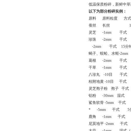
低温保质粉碎，新鲜中草
以下为部分粉碎实例：
原料
原料粒度
方
蚕丝
长丝
1
灵芝
-1mm
干式
珍珠
-2mm
干式
-2mm
干式
15
分
蝎子、蜈蚣、水蛭-2mm
葛根
-2mm
干式
干草
-1mm
干式
八珍丸
-10
目
干式
桂附地黄 -10目
干式
灵芝孢子粉
孢子
干式
铝粉
-30mm
湿式
1
鲨鱼软骨 -5mm
干式
*
-5mm
干式
5
鹿角
-1mm
干式
尼莫地平 -2mm
干式
大蒜
-1mm
湿式（