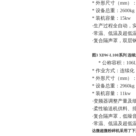
*
外形尺寸（
mm
）
*
设备总重：
2600kg
*
装机容量：
15kw
·生产过程全自动，
·常温、低温及超低
·复合隔声罩，双层
图3 XDW-L100
系列
连续
*
公称容积：
106
*
作业方式：连续化
*
外形尺寸（
mm
）
*
设备总重：
2960kg
*
装机容量：
11kw
·变频器调整产量及
·柔性输送机供料、
·复合隔声罩，低噪
·常温、低温及超低
达微超微粉碎机采用了下