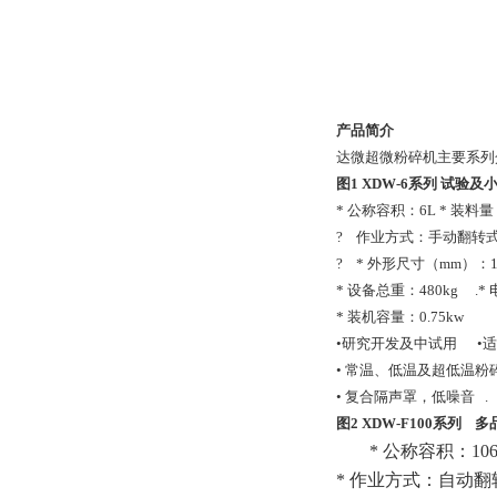
产品简介
达微超微粉碎机主要系列
图1 XDW-6
系列
试验及
* 公称容积：6L * 装料量
?
作业方式：手动翻转
?
*
外形尺寸（mm）：115
* 设备总重：480kg
.*
* 装机容量：0.75kw
•研究开发及中试用
•
• 常温、低温及超低温粉
• 复合隔声罩，低噪音
.
图2 XDW-F100
系列
多
*
公称容积：
10
*
作业方式：自动翻