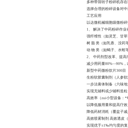
多种带筛转子粉碎机存在
选择合理的粉碎设备对中
工艺应用
以达微机械细胞级微粉碎
1、 解决了中药粉碎作
强纤维性（如灵芝、甘草
树 脂 类（如乳香、没药
动 物 类（如蝎子、水蛭
2、 中药剂型改革、提
减少用药量80%—90%
新型中药微粉饮片300目
生粉软胶囊制剂（人参软
一步法膏体制备（六味地
实现无辅料或少辅料造粒
高效率（zui小型设备：*
以降低服用量和提高疗效
降低药材消耗（覆盆子减
高效喷雾制剂 高效透皮
实现优于±1‰均匀度的