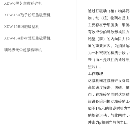
XDW-6灵芝超微粉碎机
通过打破动（植）物类药
XDW-15A孢子粉细胞破壁机
物，动（植）物药材是由
主要存在于细胞质、细胞
XDW-15B细胞破壁机
有效成份的释放形成阻力
XDW-15A桦树茸细胞破壁机
胞壁（膜）的内向阻力和
显的重要原因。为消除这
细胞级无尘超微粉碎机
为一种宏观的检测手段，
来（而不是以往的通过细
照片）。
工作原理
达微机械超微粉碎设备属
高加速度撞击、切磋、挤
态，在粉碎的同时达到精
该设备采用振动粉碎的工
如图1所示的顺逆时针方
的旋转运动，与此同时，
冲击力p和侧向剪切力L