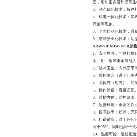
团，增加密实度和提高生
3、动态优化技术：按物
4、机电一体化技术：实
污染等现象。
5、全面自动化技术：具
6、洁净安全化技术：达
XDW-9B\XDW-106
1、安全性强：与物料接
汞、铅、铜等重金属混入
2、洁净卫生：内外面平
3、采用复合（透明）隔
4、易拆卸（组装）、易
5、操作简便：容量适配
6、维护方便：结构紧凑
7、改善环境：全密闭作
8、提高效率：粉碎，无
9、广谱适应：对于任何
高于95%。同时适应干
10、温度可控：通过配