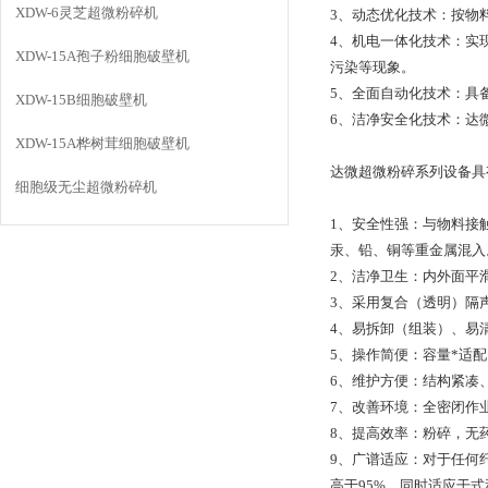
XDW-6灵芝超微粉碎机
3、动态优化技术：按物
4、机电一体化技术：实
XDW-15A孢子粉细胞破壁机
污染等现象。
5、全面自动化技术：具
XDW-15B细胞破壁机
6、洁净安全化技术：达
XDW-15A桦树茸细胞破壁机
达微超微粉碎系列设备具
细胞级无尘超微粉碎机
1、安全性强：与物料接
汞、铅、铜等重金属混入
2、洁净卫生：内外面平
3、采用复合（透明）隔
4、易拆卸（组装）、易
5、操作简便：容量*适
6、维护方便：结构紧凑
7、改善环境：全密闭作
8、提高效率：粉碎，无
9、广谱适应：对于任何
高于95%。同时适应干