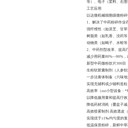
等）、电子（桨料、石墨
工艺应用
以达微机械细胞级微粉碎
1、解决了中药粉碎作业
强纤维性（如灵芝、甘
树脂类（如乳香、没药
动物类（如蝎子、水蛭等
2、中药剂型改革、提高
减少用药量80%—90%
新型中药微粉饮片
生粉软胶囊制剂（人参软
一步法膏体制备（六
实现无辅料或少辅料造
高效率（zui小型设备：*
以降低服用量和提高疗
降低药材消耗（覆盆子减
高效喷雾制剂 高效透皮
实现优于±1‰均匀度的
低温保质粉碎，新鲜中草