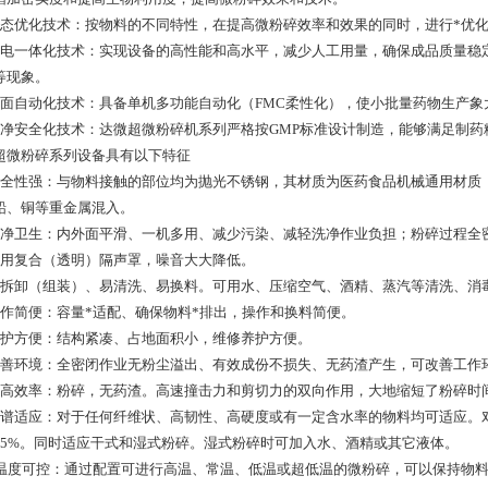
动态优化技术：按物料的不同特性，在提高微粉碎效率和效果的同时，进行*优
机电一体化技术：实现设备的高性能和高水平，减少人工用量，确保成品质量稳
等现象。
全面自动化技术：具备单机多功能自动化（FMC柔性化），使小批量药物生产
洁净安全化技术：达微超微粉碎机系列严格按GMP标准设计制造，能够满足制药
超微粉碎系列设备具有以下特征
安全性强：与物料接触的部位均为抛光不锈钢，其材质为医药食品机械通用材质
铅、铜等重金属混入。
洁净卫生：内外面平滑、一机多用、减少污染、减轻洗净作业负担；粉碎过程全
采用复合（透明）隔声罩，噪音大大降低。
易拆卸（组装）、易清洗、易换料。可用水、压缩空气、酒精、蒸汽等清洗、消
操作简便：容量*适配、确保物料*排出，操作和换料简便。
维护方便：结构紧凑、占地面积小，维修养护方便。
改善环境：全密闭作业无粉尘溢出、有效成份不损失、无药渣产生，可改善工作
提高效率：粉碎，无药渣。高速撞击力和剪切力的双向作用，大地缩短了粉碎时
广谱适应：对于任何纤维状、高韧性、高硬度或有一定含水率的物料均可适应。
95%。同时适应干式和湿式粉碎。湿式粉碎时可加入水、酒精或其它液体。
、温度可控：通过配置可进行高温、常温、低温或超低温的微粉碎，可以保持物