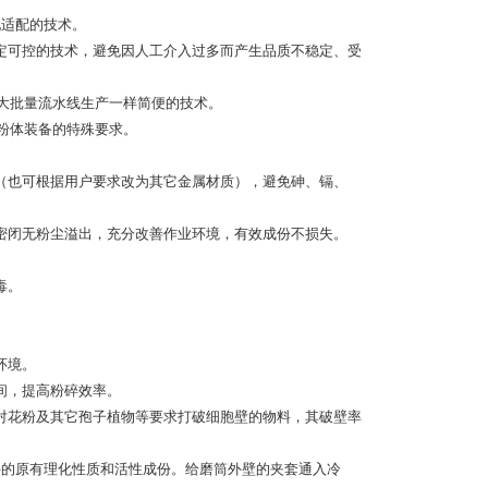
化适配的技术。
定可控的技术，避免因人工介入过多而产生品质不稳定、受
象大批量流水线生产一样简便的技术。
粉体装备的特殊要求。
（也可根据用户要求改为其它金属材质），避免砷、镉、
密闭无粉尘溢出，充分改善作业环境，有效成份不损失。
毒。
环境。
间，提高粉碎效率。
对花粉及其它孢子植物等要求打破细胞壁的物料，其破壁率
料的原有理化性质和活性成份。给磨筒外壁的夹套通入冷