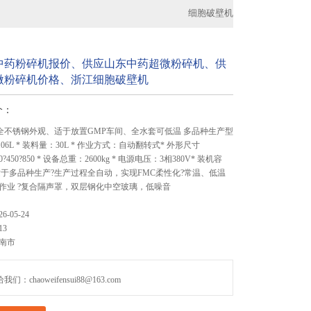
细胞破壁机
中药粉碎机报价、供应山东中药超微粉碎机、供
微粉碎机价格、浙江细胞破壁机
介：
6B 全不锈钢外观、适于放置GMP车间、全水套可低温 多品种生产型
06L * 装料量：30L * 作业方式：自动翻转式* 外形尺寸
?450?850 * 设备总重：2600kg * 电源电压：3相380V* 装机容
* 适于多品种生产?生产过程全自动，实现FMC柔性化?常温、低温
作业 ?复合隔声罩，双层钢化中空玻璃，低噪音
26-05-24
13
南市
们：chaoweifensui88@163.com