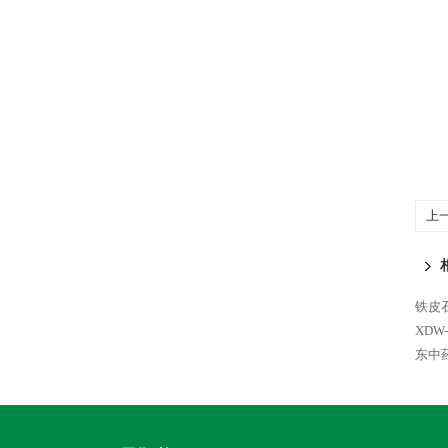
上
中
机
铁皮
XDW
东中