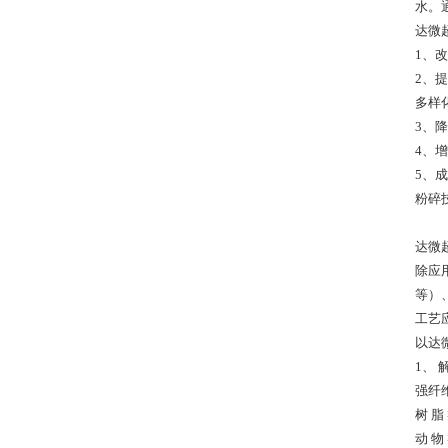
水。
达微
1、
2、
多样
3、
4、
5、
粉碎
达微
除应
等）
工艺
以达
1、
强纤
树 
动 