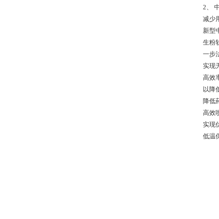
2、
减少
新
生粉
一步
实现
高效率
以降
降低
高效
实现
低温