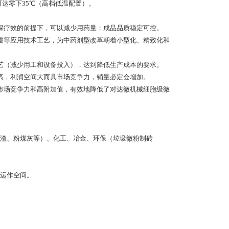
可达零下35℃（高档低温配置）。
保疗效的前提下，可以减少用药量；成品品质稳定可控。
覆等应用技术工艺，为中药剂型改革朝着小型化、精致化和
艺（减少用工和设备投入），达到降低生产成本的要求。
高，利润空间大而具市场竞争力，销量必定会增加。
市场竞争力和高附加值，有效地降低了对达微机械细胞级微
渣、粉煤灰等）、化工、冶金、环保（垃圾微粉制砖
运作空间。