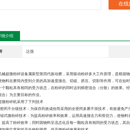
在线
详细介绍
牌
达微
机械超微粉碎设备属新型第四代振动磨，采用振动粉碎多大工作原理，是根据物
使物料在磨筒内受到介质的高加速度撞击、切磋、挤压、切割等作用，可在短时
一个颗粒具有相同的受力状态，在粉碎的同时达到精密混合（分散）的效果。经
混合）为主要目标的作业。
超微粉碎机采用了下列技术
全密闭不分级技术：为保存药效成份而采用的全密闭多磨不筛技术，有效避免产
压缩式微粉碎技术：为提高粉碎效率和效果，运用高速撞击力和剪切力，使物料
，提高了粉碎效率；同时因物料呈流态化且每一颗粒具有相同的受力状态，其自
增加密实度和提高生物利用度，提高微粉碎效果和技术。