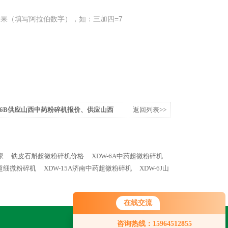
果（填写阿拉伯数字），如：三加四=7
106B供应山西中药粉碎机报价、供应山西
返回列表>>
供应山西超微粉碎机价格、浙江细胞破壁
家
铁皮石斛超微粉碎机价格
XDW-6A中药超微粉碎机
药超细微粉碎机
XDW-15A济南中药超微粉碎机
XDW-6J山
在线交流
咨询热线：15964512855
关注我们