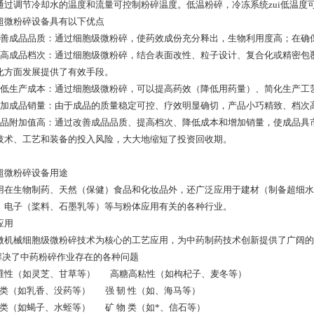
通过调节冷却水的温度和流量可控制粉碎温度。低温粉碎，冷冻系统zui低温度
超微粉碎设备具有以下优点
改善成品品质：通过细胞级微粉碎，使药效成份充分释出，生物利用度高；在确
提高成品档次：通过细胞级微粉碎，结合表面改性、粒子设计、复合化或精密包
化方面发展提供了有效手段。
降低生产成本：通过细胞级微粉碎，可以提高药效（降低用药量）、简化生产工
增加成品销量：由于成品的质量稳定可控、疗效明显确切，产品小巧精致、档次
成品附加值高：通过改善成品品质、提高档次、降低成本和增加销量，使成品具
技术、工艺和装备的投入风险，大大地缩短了投资回收期。
超微粉碎设备用途
用在生物制药、天然（保健）食品和化妆品外，还广泛应用于建材（制备超细水
、电子（桨料、石墨乳等）等与粉体应用有关的各种行业。
应用
微机械细胞级微粉碎技术为核心的工艺应用，为中药制药技术创新提供了广阔的
 解决了中药粉碎作业存在的各种问题
维性（如灵芝、甘草等） 高糖高粘性（如枸杞子、麦冬等）
脂 类（如乳香、没药等） 强 韧 性（如、海马等）
物 类（如蝎子、水蛭等） 矿 物 类（如*、信石等）