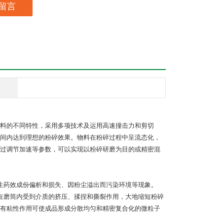
留言
料的不同特性，采用多项技术及运用高速撞击力和剪切
间内达到理想的粉碎效果。物料在粉碎过程中呈流态化，
过调节加速等参数，可以实现以粉碎研磨为目的或精密混
生药效成份偏析和损失、因粉尘溢出而污染环境等现象。
在磨筒内受到介质的挤压、揉捏和撕裂作用，大地缩短粉碎
有粘性作用可使成品形成分散均匀和精密复合化的微粒子