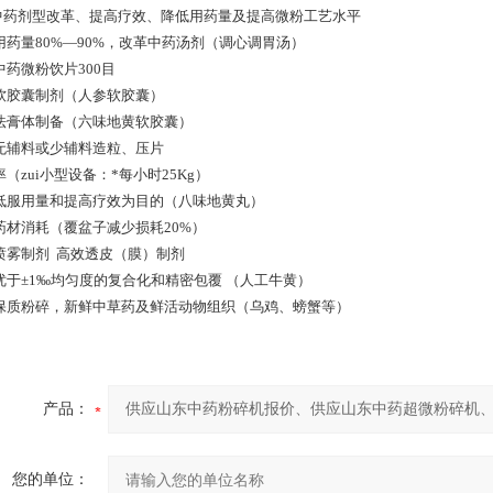
 中药剂型改革、提高疗效、降低用药量及提高微粉工艺水平
用药量80%—90%，改革中药汤剂（调心调胃汤）
型中药微粉饮片300目
软胶囊制剂（人参软胶囊）
法膏体制备（六味地黄软胶囊）
无辅料或少辅料造粒、压片
（zui小型设备：*每小时25Kg）
低服用量和提高疗效为目的（八味地黄丸）
药材消耗（覆盆子减少损耗20%）
喷雾制剂 高效透皮（膜）制剂
优于±1‰均匀度的复合化和精密包覆 （人工牛黄）
保质粉碎，新鲜中草药及鲜活动物组织（乌鸡、螃蟹等）
产品：
您的单位：