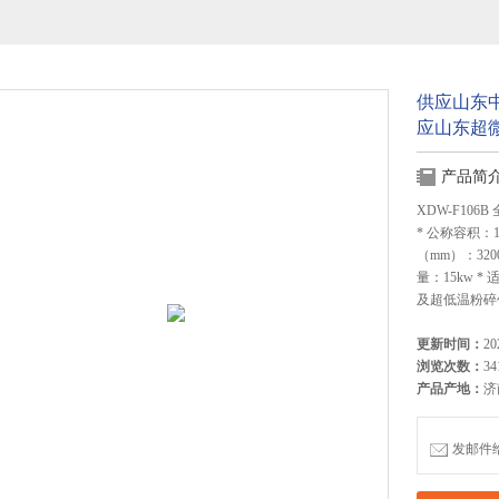
供应山东
应山东超
产品简
XDW-F10
* 公称容积：1
（mm）：3200
量：15kw 
及超低温粉碎
更新时间：
20
浏览次数：
34
产品产地：
济
发邮件给我