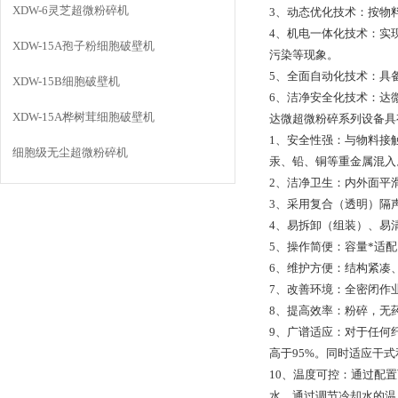
XDW-6灵芝超微粉碎机
3、动态优化技术：按物
4、机电一体化技术：实
XDW-15A孢子粉细胞破壁机
污染等现象。
5、全面自动化技术：具
XDW-15B细胞破壁机
6、洁净安全化技术：达
XDW-15A桦树茸细胞破壁机
达微超微粉碎系列设备具
1、安全性强：与物料接
细胞级无尘超微粉碎机
汞、铅、铜等重金属混入
2、洁净卫生：内外面平
3、采用复合（透明）隔
4、易拆卸（组装）、易
5、操作简便：容量*适
6、维护方便：结构紧凑
7、改善环境：全密闭作
8、提高效率：粉碎，无
9、广谱适应：对于任何
高于95%。同时适应干
10、温度可控：通过配
水。通过调节冷却水的温