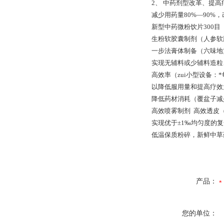
2、 中药剂型改革、提
减少用药量80%—90%
新型中药微粉饮片
生粉软胶囊制剂（人参软
一步法膏体制备（六
实现无辅料或少辅料造
高效率（zui小型设备：*
以降低服用量和提高疗
降低药材消耗（覆盆子减
高效喷雾制剂 高效透皮
实现优于±1‰均匀度的
低温保质粉碎，新鲜中草
产品：
您的单位：