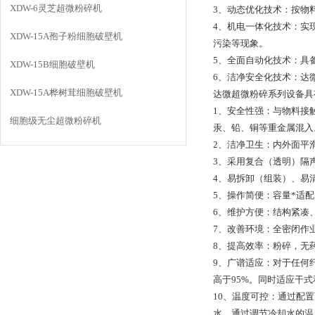
XDW-6灵芝超微粉碎机
3、动态优化技术：按物
4、机电一体化技术：实
XDW-15A孢子粉细胞破壁机
污染等现象。
5、全面自动化技术：具
XDW-15B细胞破壁机
6、洁净安全化技术：达
XDW-15A桦树茸细胞破壁机
达微超微粉碎系列设备具
1、安全性强：与物料接
细胞级无尘超微粉碎机
汞、铅、铜等重金属混入
2、洁净卫生：内外面平
3、采用复合（透明）隔
4、易拆卸（组装）、易
5、操作简便：容量*适
6、维护方便：结构紧凑
7、改善环境：全密闭作
8、提高效率：粉碎，无
9、广谱适应：对于任何
高于95%。同时适应干
10、温度可控：通过配
水。通过调节冷却水的温