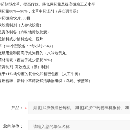
 中药剂型改革、提高疗效、降低用药量及提高微粉工艺水平
用药量80%—90%，改革中药汤剂（调心调胃汤）
型中药微粉饮片300目
软胶囊制剂（人参软胶囊）
法膏体制备（六味地黄软胶囊）
无辅料或少辅料造粒、压片
（zui小型设备：*每小时25Kg）
低服用量和提高疗效为目的（八味地黄丸）
药材消耗（覆盆子减少损耗20%）
喷雾制剂 高效透皮（膜）制剂
优于±1‰均匀度的复合化和精密包覆 （人工牛黄）
保质粉碎，新鲜中草药及鲜活动物组织（乌鸡、螃蟹等）
产品：
您的单位：