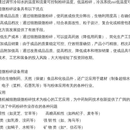
通过调节冷却水的温度和流量可控制粉碎温度。低温粉碎，冷冻系统zui低温度
超微粉碎设备具有以下优点
改善成品品质：通过细胞级微粉碎，使药效成份充分释出，生物利用度高；在确
提高成品档次：通过细胞级微粉碎，结合表面改性、粒子设计、复合化或精密包
化方面发展提供了有效手段。
降低生产成本：通过细胞级微粉碎，可以提高药效（降低用药量）、简化生产工
增加成品销量：由于成品的质量稳定可控、疗效明显确切，产品小巧精致、档次
成品附加值高：通过改善成品品质、提高档次、降低成本和增加销量，使成品具
技术、工艺和装备的投入风险，大大地缩短了投资回收期。
超微粉碎设备用途
用在生物制药、天然（保健）食品和化妆品外，还广泛应用于建材（制备超细水
、电子（桨料、石墨乳等）等与粉体应用有关的各种行业。
应用
微机械细胞级微粉碎技术为核心的工艺应用，为中药制药技术创新提供了广阔的
 解决了中药粉碎作业存在的各种问题
维性（如灵芝、甘草等） 高糖高粘性（如枸杞子、麦冬等）
脂 类（如乳香、没药等） 强 韧 性（如、海马等）
物 类（如蝎子、水蛭等） 矿 物 类（如*、信石等）