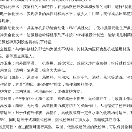
动态优化技术：按物料的不同特性，在提高微粉碎效率和效果的同时，进行*优
机电一体化技术：实现设备的高性能和高水平，减少人工用量，确保成品质量稳
等现象。
全面自动化技术：具备单机多功能自动化（FMC柔性化），使小批量药物生产
洁净安全化技术：达微超微粉碎机系列严格按GMP标准设计制造，能够满足制药
超微粉碎系列设备具有以下特征
安全性强：与物料接触的部位均为抛光不锈钢，其材质为医药食品机械通用材质
铅、铜等重金属混入。
洁净卫生：内外面平滑、一机多用、减少污染、减轻洗净作业负担；粉碎过程全
采用复合（透明）隔声罩，噪音大大降低。
易拆卸（组装）、易清洗、易换料。可用水、压缩空气、酒精、蒸汽等清洗、消
操作简便：容量*适配、确保物料*排出，操作和换料简便。
维护方便：结构紧凑、占地面积小，维修养护方便。
改善环境：全密闭作业无粉尘溢出、有效成份不损失、无药渣产生，可改善工作
提高效率：粉碎，无药渣。高速撞击力和剪切力的双向作用，大地缩短了粉碎时
广谱适应：对于任何纤维状、高韧性、高硬度或有一定含水率的物料均可适应。
95%。同时适应干式和湿式粉碎。湿式粉碎时可加入水、酒精或其它液体。
、温度可控：通过配置可进行高温、常温、低温或超低温的微粉碎，可以保持物