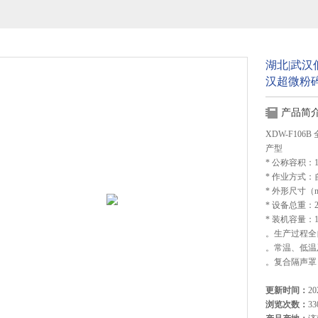
湖北|武汉
汉超微粉
产品简
XDW-F10
产型
* 公称容积：1
* 作业方式
* 外形尺寸（mm
* 设备总重：26
* 装机容量：1
。生产过程全
。常温、低温
。复合隔声罩
更新时间：
20
浏览次数：
33