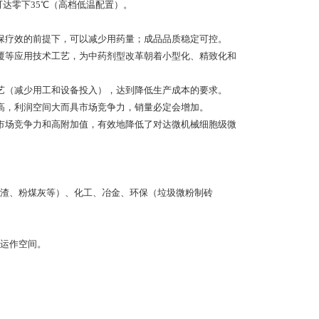
可达零下35℃（高档低温配置）。
保疗效的前提下，可以减少用药量；成品品质稳定可控。
覆等应用技术工艺，为中药剂型改革朝着小型化、精致化和
艺（减少用工和设备投入），达到降低生产成本的要求。
高，利润空间大而具市场竞争力，销量必定会增加。
市场竞争力和高附加值，有效地降低了对达微机械细胞级微
渣、粉煤灰等）、化工、冶金、环保（垃圾微粉制砖
运作空间。