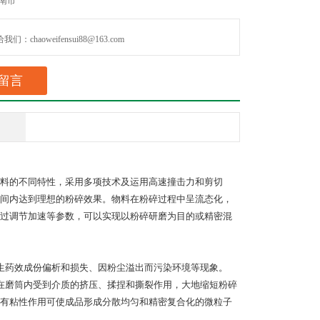
南市
们：chaoweifensui88@163.com
留言
料的不同特性，采用多项技术及运用高速撞击力和剪切
间内达到理想的粉碎效果。物料在粉碎过程中呈流态化，
过调节加速等参数，可以实现以粉碎研磨为目的或精密混
生药效成份偏析和损失、因粉尘溢出而污染环境等现象。
在磨筒内受到介质的挤压、揉捏和撕裂作用，大地缩短粉碎
有粘性作用可使成品形成分散均匀和精密复合化的微粒子