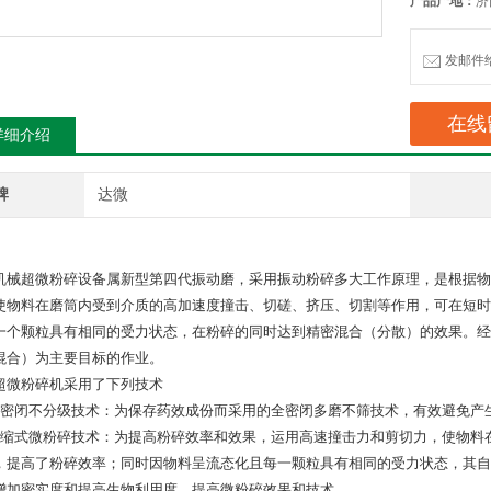
产品产地：
济
发邮件给我
在线
详细介绍
牌
达微
机械超微粉碎设备属新型第四代振动磨，采用振动粉碎多大工作原理，是根据物
使物料在磨筒内受到介质的高加速度撞击、切磋、挤压、切割等作用，可在短时
一个颗粒具有相同的受力状态，在粉碎的同时达到精密混合（分散）的效果。经
混合）为主要目标的作业。
超微粉碎机采用了下列技术
全密闭不分级技术：为保存药效成份而采用的全密闭多磨不筛技术，有效避免产
压缩式微粉碎技术：为提高粉碎效率和效果，运用高速撞击力和剪切力，使物料
，提高了粉碎效率；同时因物料呈流态化且每一颗粒具有相同的受力状态，其自
增加密实度和提高生物利用度，提高微粉碎效果和技术。