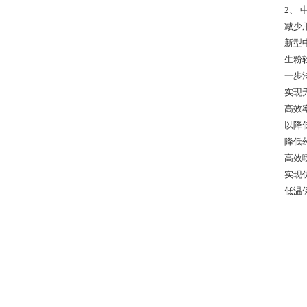
2、
减少
新
生粉
一步
实现
高效率
以降
降低
高效
实现
低温