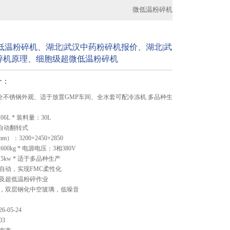
微低温粉碎机
低温粉碎机、湖北|武汉中药粉碎机报价、湖北|武
碎机原理、细胞级超微低温粉碎机
介：
6B 全不锈钢外观、适于放置GMP车间、全水套可配冷冻机 多品种生
06L * 装料量：30L
：自动翻转式
）：3200×2450×2850
00kg * 电源电压：3相380V
5kw * 适于多品种生产
自动，实现FMC柔性化
及超低温粉碎作业
，双层钢化中空玻璃，低噪音
26-05-24
03