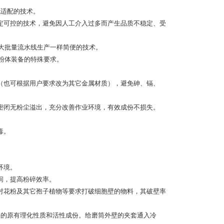
化适配的技术。
定可控的技术，避免因人工介入过多而产生品质不稳定、受
象大批量流水线生产一样简便的技术。
粉体装备的特殊要求。
（也可根据用户要求改为其它金属材质），避免砷、镉、
密闭无粉尘溢出，充分改善作业环境，有效成份不损失。
毒。
环境。
间，提高粉碎效率。
对花粉及其它孢子植物等要求打破细胞壁的物料，其破壁率
料的原有理化性质和活性成份。给磨筒外壁的夹套通入冷