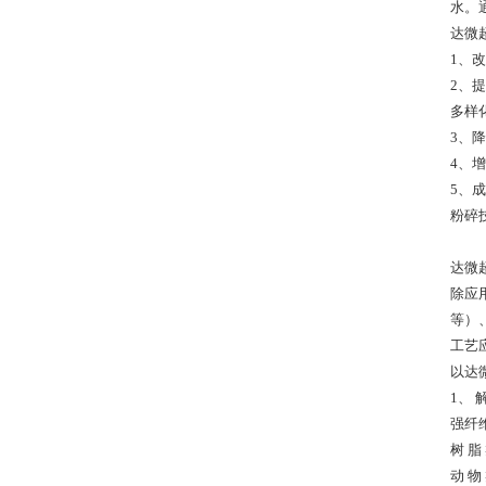
水。
达微
1、
2、
多样
3、
4、
5、
粉碎
达微
除应
等）
工艺
以达
1、
强纤
树 
动 