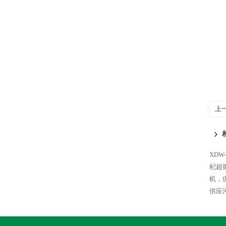
上
粉
碎
XDW
杞超
机，
供应