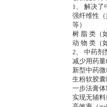
1、 解决
强纤维性（
等）
树 脂 类
动 物 类
2、 中药
减少用药量
新型中
生粉软胶囊
一步法膏
实现无辅
高效率（zu