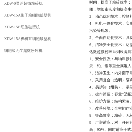
时间，提高了粉碎效率；
XDW-6灵芝超微粉碎机
团，增加密实度和提高生
XDW-15A孢子粉细胞破壁机
3、动态优化技术：按物
4、机电一体化技术：实
XDW-15B细胞破壁机
污染等现象。
5、全面自动化技术：具
XDW-15A桦树茸细胞破壁机
6、洁净安全化技术：达
细胞级无尘超微粉碎机
达微超微粉碎系列设备具
1、安全性强：与物料接
汞、铅、铜等重金属混入
2、洁净卫生：内外面平
3、采用复合（透明）隔
4、易拆卸（组装）、易
5、操作简便：容量*适
6、维护方便：结构紧凑
7、改善环境：全密闭作
8、提高效率：粉碎，无
9、广谱适应：对于任何
高于95%。同时适应干