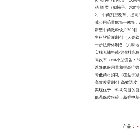
动 物 类（如蝎子、水蛭
2、 中药剂型改革、提
减少用药量80%—90%
新型中药微粉饮片
生粉软胶囊制剂（人参软
一步法膏体制备（六
实现无辅料或少辅料造
高效率（zui小型设备：*
以降低服用量和提高疗
降低药材消耗（覆盆子减
高效喷雾制剂 高效透皮
实现优于±1‰均匀度的
低温保质粉碎，新鲜中草
产品：