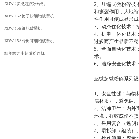
XDW-6灵芝超微粉碎机
2
、压缩式微粉碎技
和撕裂作用，大地缩
XDW-15A孢子粉细胞破壁机
性作用可使成品形成
3
、动态优化技术：
XDW-15B细胞破壁机
4
、机电一体化技术
XDW-15A桦树茸细胞破壁机
过多而产生品质不稳
5
、全面自动化技术
细胞级无尘超微粉碎机
术。
6
、洁净安全化技术
达微超微粉碎系列设
1
、安全性强：与物
属材质
）
，避免砷、
2
、洁净卫生：内外
环境，有效成份不损
3
、采用复合（透明
4
、易拆卸
（
组装）
5
、操作简便：容量