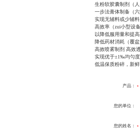
生粉软胶囊制剂（人
一步法膏体制备（六
实现无辅料或少辅料
高效率（zui小型设
以降低服用量和提高
降低药材消耗（覆盆
高效喷雾制剂
高效
实现优于±
1
‰均匀度
低温保质粉碎，新鲜
产品：
您的单位：
您的姓名：