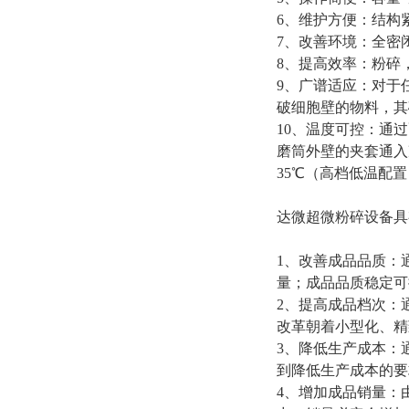
6
、维护方便：结构
7
、改善环境：全密
8
、提高效率：
粉碎
9
、广谱适应：对于
破细胞壁的物料，其
10
、温度可控：通过
磨筒外壁的夹套通入
35
℃
（
高档低温配置
达微超微粉碎设备具
1
、改善成品品质：
量；成品品质稳定可
2
、提高成品档次：
改革朝着小型化、精
3
、降低生产成本：
到降低生产成本的要
4
、增加成品销量：