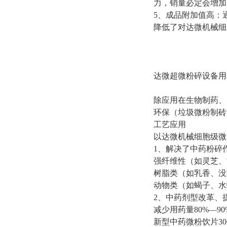
力，销量必定会增加
5
、成品附加值高：
降低了对达微机械细
达微超微粉碎设备用
除应用在生物制药、
环保（垃圾微粉制砖
工艺应用
以达微机械细胞级微
1
、
解决了中药粉碎
强纤维性（如灵芝、
树
脂
类（如乳香、没
动
物
类（如蝎子、水
2
、
中药剂型改革、
减少用药量
80%
—
90
新型中药微粉饮片
30