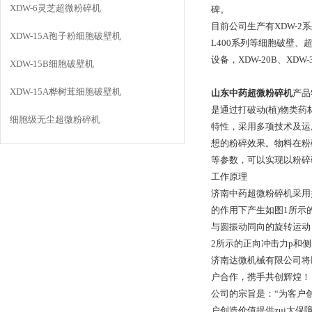
XDW-6灵芝超微粉碎机
碑。
目前公司生产有XDW-2系列、
XDW-15A孢子粉细胞破壁机
L400系列等细胞破壁、超微粉
设备，XDW-20B、XD
XDW-15B细胞破壁机
XDW-15A桦树茸细胞破壁机
山东中药超微粉碎机
产品
是通过打破动(植)物类
细胞级无尘超微粉碎机
特性，采用多项技术及运
想的粉碎效果。物料在粉
等参数，可以实现以粉碎
工作原理
济南中药超微粉碎机采用
的作用下产生如图1所示
与圆振动同向的旋转运动
2所示的正向冲击力p和
济南达微机械有限公司将
户合作，携手共创辉煌！
公司的宗旨是：“为客户
户创造价值提供zui大