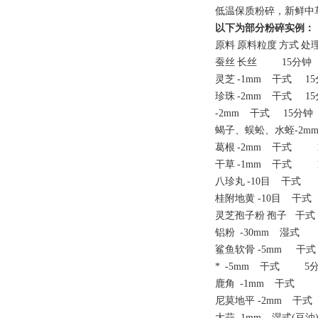
低温保质粉碎，新鲜中
以下为部分粉碎实例：
原料
原料粒度
方式
处
蚕丝
长丝
15分钟
灵芝
-1mm
干式
15
珍珠
-2mm
干式
15
-2mm
干式
15分钟
蝎子、蜈蚣、水蛭-2m
葛根
-2mm
干式
1
干草
-1mm
干式
1
八珍丸
-10目
干式
2
桂附地黄 -10目
干式
灵芝孢子粉
孢子 干式
铝粉
-30mm
湿式
1
鲨鱼软骨 -5mm 干式
*
-5mm
干式
5分
鹿角
-1mm
干式
1
尼莫地平 -2mm
干式
大蒜
-1mm
湿式(豆油