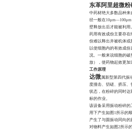
东革阿里超微粉
中药材绝大多数品种来
径一般在10μm—10
壁释放出后才能被利用
药用有效成份主要存在
份难以释出并被机体或
以使细胞内的有效成份
况。一般来说细胞的破
放），使药物起效更加
工作原理
达微
属新型第四代振
度撞击、切磋、挤压、
状态，在粉碎的同时达
标的作业。
该设备采用振动粉碎的
用下产生如图1所示的
产生了与圆振动同向的
对物料产生如图2所示