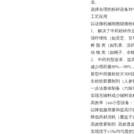
业。
选择合理的粉碎设备对
工艺应用
以达微机械细胞级微粉
1、
解决了中药粉碎作
强纤维性（如灵芝、
树 脂 类（如乳香、
动 物 类（如蝎子、水
2、
中药剂型改革、提
减少用药量80%—90
新型中药微粉饮
生粉软胶囊制剂（人参
一步法膏体制备（
实现无辅料或少辅料
高效率（zui小型设备：
以降低服用量和提高
降低药材消耗（覆盆子减
高效喷雾制剂 高效透
实现优于±1‰均匀度的